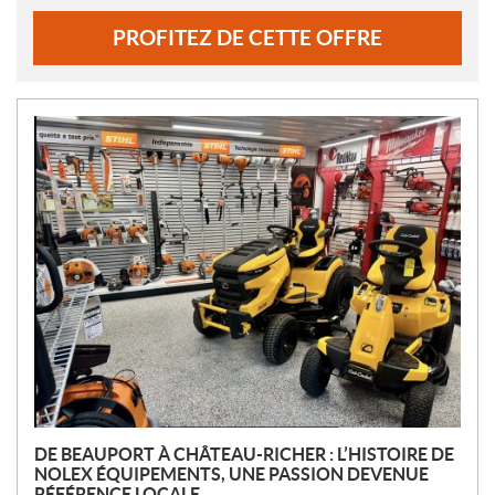
PROFITEZ DE CETTE OFFRE
N
O
U
V
E
L
L
E
S
DE BEAUPORT À CHÂTEAU-RICHER : L’HISTOIRE DE
NOLEX ÉQUIPEMENTS, UNE PASSION DEVENUE
RÉFÉRENCE LOCALE