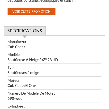
des outils puissants, écologiques et sans fil.
VOIR CETTE PROMOTION
SPÉCIFICATIONS
S
Manufacturier :
p
Cub Cadet
é
Modèle :
c
Souffleuse À Neige 3X™ 28 HD
i
f
Type :
i
Souffleuses à neige
c
Moteur :
a
Cub Cadet® Ohv
t
Numéro De Modèle De Moteur :
i
690-wuc
o
n
Cylindrée :