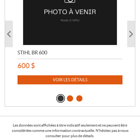
STIHL BR 600
STI
600
$
80
VOIR LES DÉTAILS
Les données sont affichées à titre indicatif seulement et ne peuvent être
considérées comme une information contractuelle. N'hésitez pas à nous
consulter pour plus de détails.