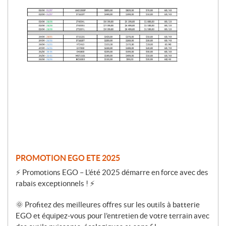
r
o
m
o
t
i
o
n
PROMOTION EGO ETE 2025
⚡ Promotions EGO – L’été 2025 démarre en force avec des
rabais exceptionnels ! ⚡
🌞 Profitez des meilleures offres sur les outils à batterie
EGO et équipez-vous pour l’entretien de votre terrain avec