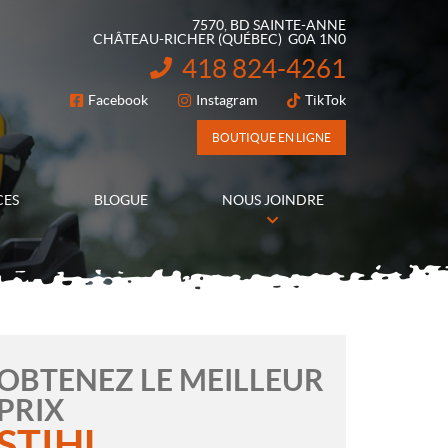
7570, BD SAINTE-ANNE
CHÂTEAU-RICHER
(QUÉBEC)
G0A 1N0
418 824-4261
INFORMATION :
Facebook
Instagram
TikTok
SUIVEZ-NOUS
BOUTIQUE EN LIGNE
CES
BLOGUE
NOUS JOINDRE
OBTENEZ LE MEILLEUR
PRIX
STIHL