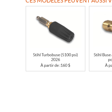
CES MODÈLES PEUVENT AUSSI 
t
i
o
n
s
Stihl Turbobuse (5100 psi)
Stihl Buse
2026
po
À partir de :
160
$
À pa