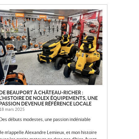
N
O
U
V
E
L
L
E
S
DE BEAUPORT À CHÂTEAU-RICHER :
L’HISTOIRE DE NOLEX ÉQUIPEMENTS, UNE
PASSION DEVENUE RÉFÉRENCE LOCALE
18 mars 2025
Des débuts modestes, une passion indéniable
Je m’appelle Alexandre Lemieux, et mon histoire