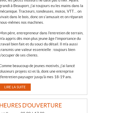
avec les petits moteurs ne date pas d’hier. Ayant
grandi à Beauport, j’ai toujours eu les mains dans la
mécanique. Tracteurs, tondeuses, motos, VTT… on
vivait dans le bois, donc on s’amusait et on réparait
nous-mêmes nos machines.
Mon père, entrepreneur dans l’entretien de terrain,
m’a appris dès mon plus jeune âge l’importance du
travail bien fait et du souci du détail. Il m’a aussi
transmis une valeur essentielle : toujours bien
s’occuper de ses clients.
Comme beaucoup de jeunes motivés, j’ai lancé
plusieurs projets ici et là, dont une entreprise
d’entretien paysager jusqu’à mes 18-19 ans.
LIRE LA SUITE
HEURES D'OUVERTURE
G