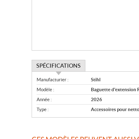
i
o
n
SPÉCIFICATIONS
S
Manufacturier :
Stihl
p
Modèle :
Baguette d'extension 
é
c
Année :
2026
i
Type :
Accessoires pour netto
f
i
c
a