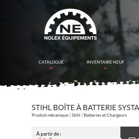
CATALOGUE
INVENTAIRE NEUF
STIHL BOÎTE À BATTERIE SYSTA
Produit mécanique
Stihl
Batteries et Chargeurs
À partir de :