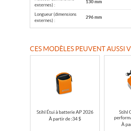
130 mm
t
externes) :
i
Longueur (dimensions
o
296 mm
externes) :
n
s
CES MODÈLES PEUVENT AUSSI 
Stihl Étui à batterie AP 2026
Stihl 
perform
À partir de :
34
$
À par