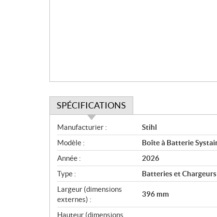
i
o
n
SPÉCIFICATIONS
S
Manufacturier :
Stihl
p
Modèle :
Boîte à Batterie Systain
é
c
Année :
2026
i
Type :
Batteries et Chargeurs
f
i
Largeur (dimensions
396 mm
c
externes) :
a
Hauteur (dimensions