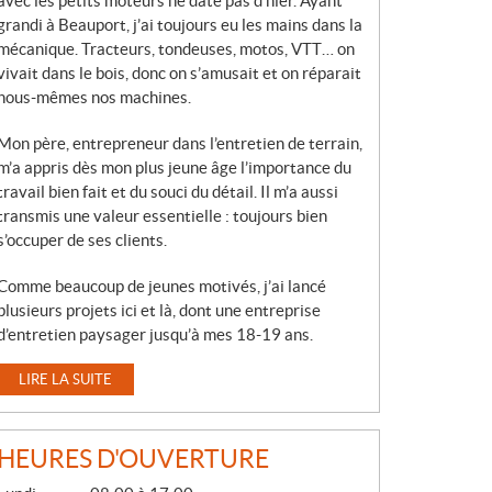
avec les petits moteurs ne date pas d’hier. Ayant
grandi à Beauport, j’ai toujours eu les mains dans la
mécanique. Tracteurs, tondeuses, motos, VTT… on
vivait dans le bois, donc on s’amusait et on réparait
nous-mêmes nos machines.
Mon père, entrepreneur dans l’entretien de terrain,
m’a appris dès mon plus jeune âge l’importance du
travail bien fait et du souci du détail. Il m’a aussi
transmis une valeur essentielle : toujours bien
s’occuper de ses clients.
Comme beaucoup de jeunes motivés, j’ai lancé
plusieurs projets ici et là, dont une entreprise
d’entretien paysager jusqu’à mes 18-19 ans.
LIRE LA SUITE
HEURES D'OUVERTURE
G