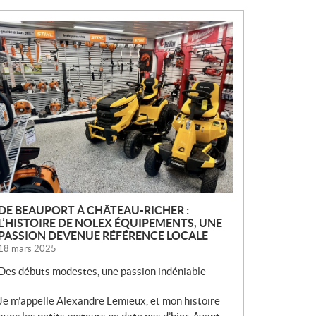
N
O
U
V
E
L
L
E
S
DE BEAUPORT À CHÂTEAU-RICHER :
L’HISTOIRE DE NOLEX ÉQUIPEMENTS, UNE
PASSION DEVENUE RÉFÉRENCE LOCALE
18 mars 2025
Des débuts modestes, une passion indéniable
Je m’appelle Alexandre Lemieux, et mon histoire