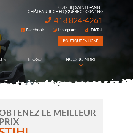
7570, BD SAINTE-ANNE
CHÂTEAU-RICHER
(QUÉBEC)
G0A 1N0
418 824-4261
INFORMATION :
Facebook
Instagram
TikTok
SUIVEZ-NOUS
BOUTIQUE EN LIGNE
CES
BLOGUE
NOUS JOINDRE
OBTENEZ LE MEILLEUR
PRIX
STIHL