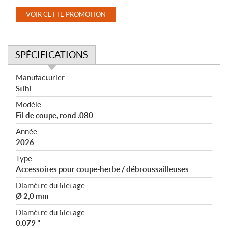
VOIR CETTE PROMOTION
SPÉCIFICATIONS
S
Manufacturier :
p
Stihl
é
Modèle :
c
Fil de coupe, rond .080
i
f
Année :
i
2026
c
Type :
a
Accessoires pour coupe-herbe / débroussailleuses
t
Diamètre du filetage :
i
Ø 2,0 mm
o
n
Diamètre du filetage :
s
0.079 "