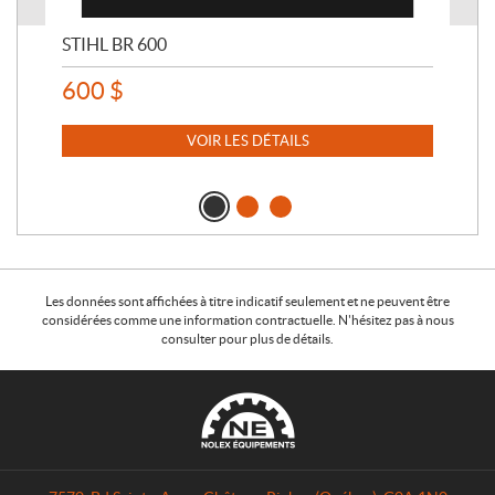
STIHL BR 600
STI
600
$
80
VOIR LES DÉTAILS
Les données sont affichées à titre indicatif seulement et ne peuvent être
considérées comme une information contractuelle. N'hésitez pas à nous
consulter pour plus de détails.
C
N
o
o
n
l
t
e
a
x