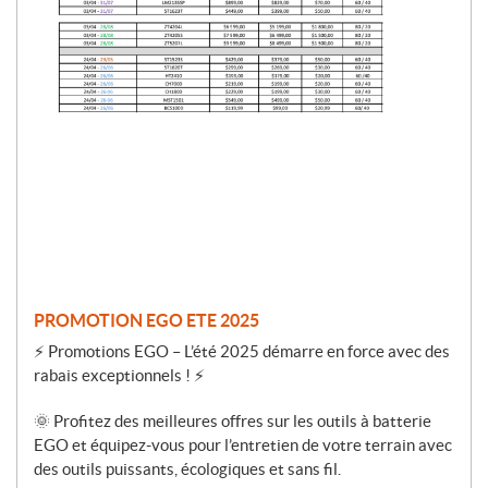
r
o
m
o
t
i
o
n
PROMOTION EGO ETE 2025
⚡ Promotions EGO – L’été 2025 démarre en force avec des
rabais exceptionnels ! ⚡
🌞 Profitez des meilleures offres sur les outils à batterie
EGO et équipez-vous pour l’entretien de votre terrain avec
des outils puissants, écologiques et sans fil.