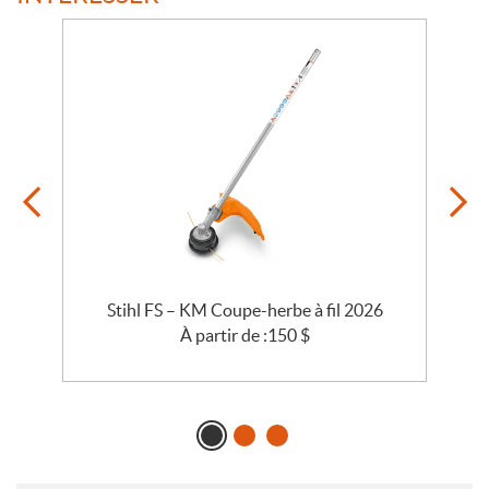
Stihl FS – KM Coupe-herbe à fil 2026
S
À partir de :
150
$