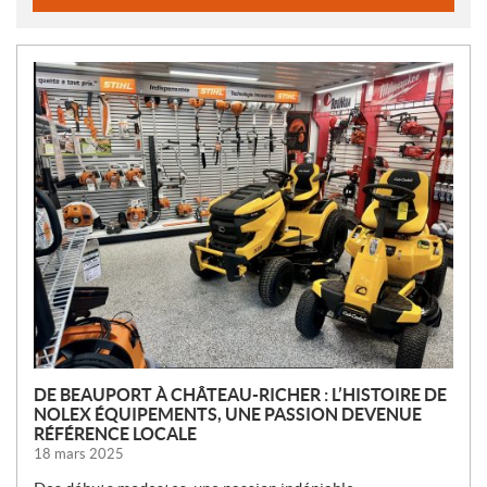
N
O
U
V
E
L
L
E
S
DE BEAUPORT À CHÂTEAU-RICHER : L’HISTOIRE DE
NOLEX ÉQUIPEMENTS, UNE PASSION DEVENUE
RÉFÉRENCE LOCALE
18 mars 2025