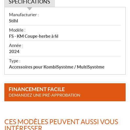
SPÉCIFICATIONS
S
Manufacturier :
p
Stihl
é
Modèle :
c
FS - KM Coupe-herbe à fil
i
f
Année :
i
2024
c
Type :
a
Accessoires pour KombiSystème / MultiSystème
t
i
o
FINANCEMENT FACILE
n
DEMANDEZ UNE PRÉ-APPROBATION
s
CES MODÈLES PEUVENT AUSSI VOUS
INTÉRESSER