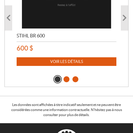
STIHL BR 600
STI
600
$
80
VOIR LES DÉTAILS
Les données sont affichées à titre indicatif seulement et ne peuvent être
considérées comme une information contractuelle. N'hésitez pas à nous
consulter pour plus de détails.
C
N