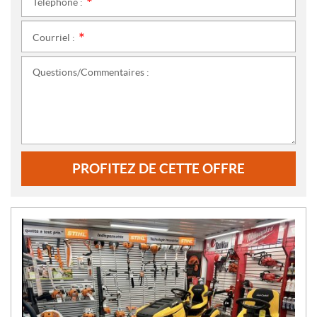
Téléphone :
*
Courriel :
*
Questions/Commentaires :
PROFITEZ DE CETTE OFFRE
N
O
U
V
E
L