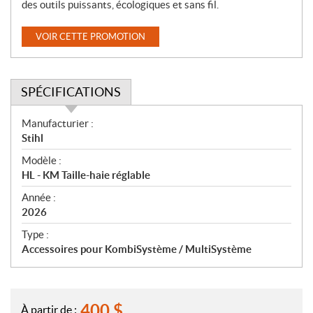
des outils puissants, écologiques et sans fil.
VOIR CETTE PROMOTION
SPÉCIFICATIONS
S
Manufacturier :
p
Stihl
é
Modèle :
c
HL - KM Taille-haie réglable
i
f
Année :
i
2026
c
Type :
a
Accessoires pour KombiSystème / MultiSystème
t
i
o
n
400
$
À partir de :