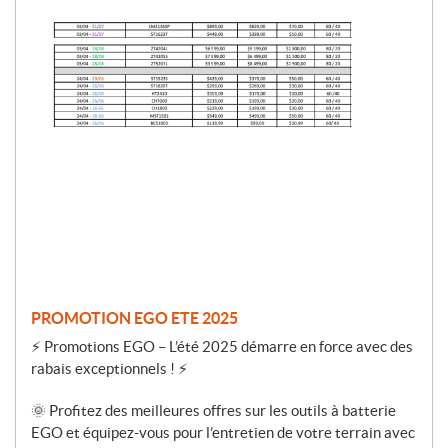
P
r
o
m
o
t
i
o
n
PROMOTION EGO ETE 2025
⚡ Promotions EGO – L’été 2025 démarre en force avec des
rabais exceptionnels ! ⚡
🌞 Profitez des meilleures offres sur les outils à batterie
EGO et équipez-vous pour l’entretien de votre terrain avec