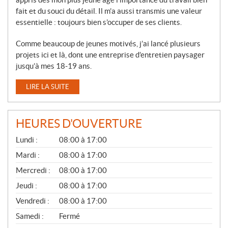
fait et du souci du détail. Il m’a aussi transmis une valeur
essentielle : toujours bien s’occuper de ses clients.
Comme beaucoup de jeunes motivés, j’ai lancé plusieurs
projets ici et là, dont une entreprise d’entretien paysager
jusqu’à mes 18-19 ans.
LIRE LA SUITE
HEURES D'OUVERTURE
G
Lundi :
08:00 à 17:00
É
N
Mardi :
08:00 à 17:00
É
Mercredi :
08:00 à 17:00
R
A
Jeudi :
08:00 à 17:00
L
Vendredi :
08:00 à 17:00
Samedi :
Fermé