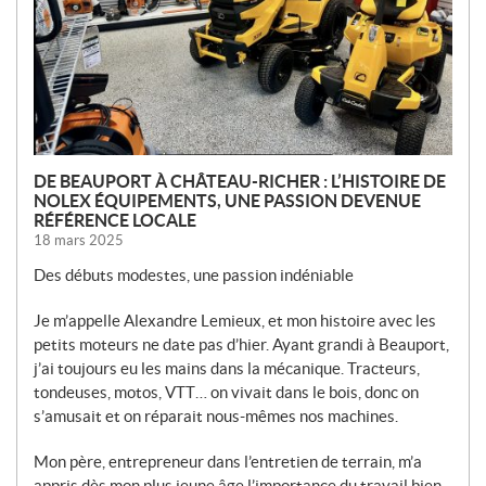
L
E
S
DE BEAUPORT À CHÂTEAU-RICHER : L’HISTOIRE DE
NOLEX ÉQUIPEMENTS, UNE PASSION DEVENUE
RÉFÉRENCE LOCALE
18 mars 2025
Des débuts modestes, une passion indéniable
Je m’appelle Alexandre Lemieux, et mon histoire avec les
petits moteurs ne date pas d’hier. Ayant grandi à Beauport,
j’ai toujours eu les mains dans la mécanique. Tracteurs,
tondeuses, motos, VTT… on vivait dans le bois, donc on
s’amusait et on réparait nous-mêmes nos machines.
Mon père, entrepreneur dans l’entretien de terrain, m’a
appris dès mon plus jeune âge l’importance du travail bien