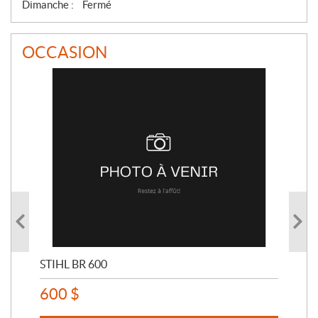
Dimanche :
Fermé
OCCASION
STIHL BR 600
STI
600
$
80