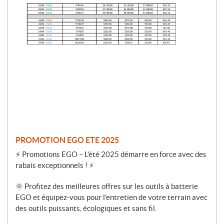
o
m
o
t
i
o
n
PROMOTION EGO ETE 2025
⚡ Promotions EGO – L’été 2025 démarre en force avec des
rabais exceptionnels ! ⚡
🌞 Profitez des meilleures offres sur les outils à batterie
EGO et équipez-vous pour l’entretien de votre terrain avec
des outils puissants, écologiques et sans fil.