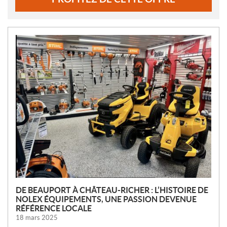
N
O
U
V
E
L
L
E
S
DE BEAUPORT À CHÂTEAU-RICHER : L’HISTOIRE DE
NOLEX ÉQUIPEMENTS, UNE PASSION DEVENUE
RÉFÉRENCE LOCALE
18 mars 2025