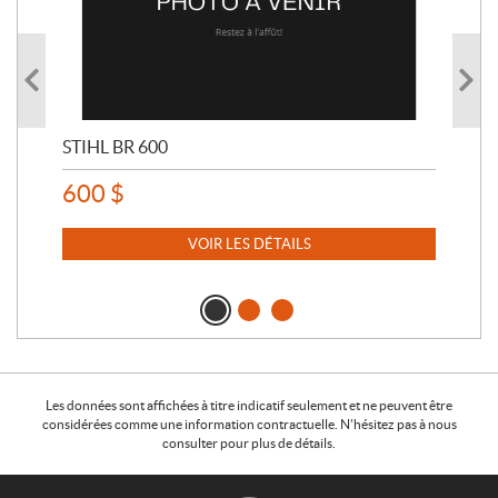
STIHL BR 600
STI
600
$
80
VOIR LES DÉTAILS
Les données sont affichées à titre indicatif seulement et ne peuvent être
considérées comme une information contractuelle. N'hésitez pas à nous
consulter pour plus de détails.