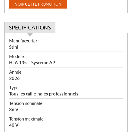
VOIR CETTE PROMOTION
SPÉCIFICATIONS
S
Manufacturier :
p
Stihl
é
Modèle :
c
HLA 135 – Système AP
i
f
Année :
i
2026
c
Type :
a
Tous les taille-haies professionnels
t
Tension nominale :
i
36 V
o
n
Tension maximale :
s
40 V