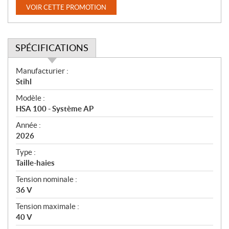
VOIR CETTE PROMOTION
SPÉCIFICATIONS
S
Manufacturier :
p
Stihl
é
Modèle :
c
HSA 100 - Système AP
i
f
Année :
i
2026
c
Type :
a
Taille-haies
t
Tension nominale :
i
36 V
o
n
Tension maximale :
s
40 V