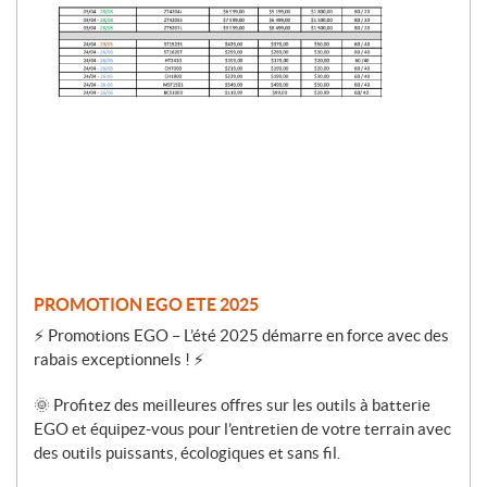
o
m
o
t
i
o
n
PROMOTION EGO ETE 2025
⚡ Promotions EGO – L’été 2025 démarre en force avec des
rabais exceptionnels ! ⚡
🌞 Profitez des meilleures offres sur les outils à batterie
EGO et équipez-vous pour l’entretien de votre terrain avec
des outils puissants, écologiques et sans fil.