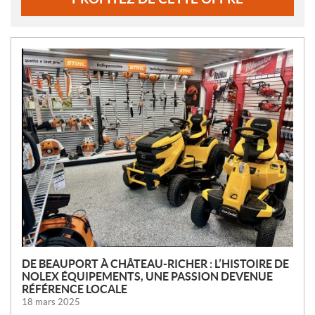
N
O
U
V
E
L
L
E
S
DE BEAUPORT À CHÂTEAU-RICHER : L’HISTOIRE DE
NOLEX ÉQUIPEMENTS, UNE PASSION DEVENUE
RÉFÉRENCE LOCALE
18 mars 2025