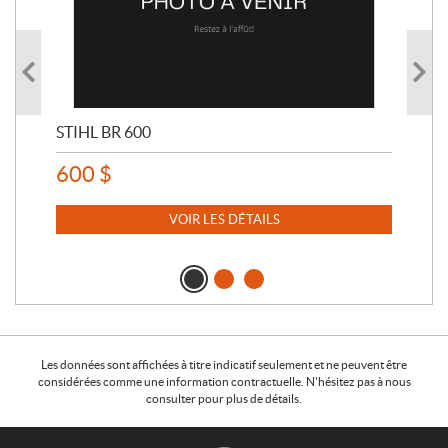
STIHL BR 600
STI
600
$
80
VOIR LES DÉTAILS
Les données sont affichées à titre indicatif seulement et ne peuvent être
considérées comme une information contractuelle. N'hésitez pas à nous
consulter pour plus de détails.