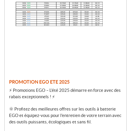
o
m
o
t
i
o
n
PROMOTION EGO ETE 2025
⚡ Promotions EGO – L’été 2025 démarre en force avec des
rabais exceptionnels ! ⚡
🌞 Profitez des meilleures offres sur les outils à batterie
EGO et équipez-vous pour l’entretien de votre terrain avec
des outils puissants, écologiques et sans fil.