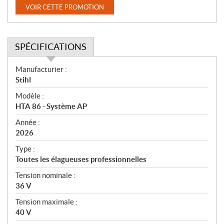
VOIR CETTE PROMOTION
SPÉCIFICATIONS
S
Manufacturier :
p
Stihl
é
Modèle :
c
HTA 86 - Système AP
i
f
Année :
i
2026
c
Type :
a
Toutes les élagueuses professionnelles
t
Tension nominale :
i
36 V
o
n
Tension maximale :
s
40 V