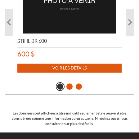
STIHL BR 600
STI
600
$
80
VOIR LES DÉTAILS
Les données sont affichées à titre indicatif seulement et ne peuvent être
considérées comme une information contractuelle. N'hésitez pas à nous
consulter pour plus de détails.