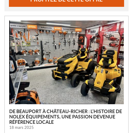
N
O
U
V
E
L
L
E
S
DE BEAUPORT À CHÂTEAU-RICHER : L’HISTOIRE DE
NOLEX ÉQUIPEMENTS, UNE PASSION DEVENUE
RÉFÉRENCE LOCALE
18 mars 2025