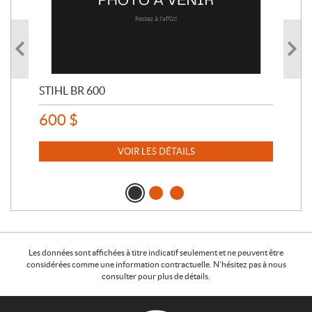
STIHL BR 600
STI
600
$
80
VOIR LES DÉTAILS
Les données sont affichées à titre indicatif seulement et ne peuvent être
considérées comme une information contractuelle. N'hésitez pas à nous
consulter pour plus de détails.