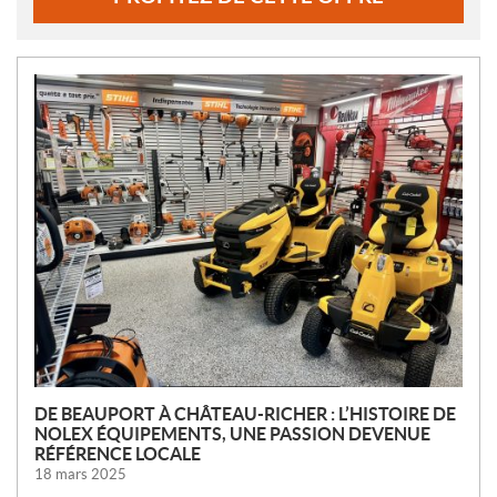
N
O
U
V
E
L
L
E
S
DE BEAUPORT À CHÂTEAU-RICHER : L’HISTOIRE DE
NOLEX ÉQUIPEMENTS, UNE PASSION DEVENUE
RÉFÉRENCE LOCALE
18 mars 2025