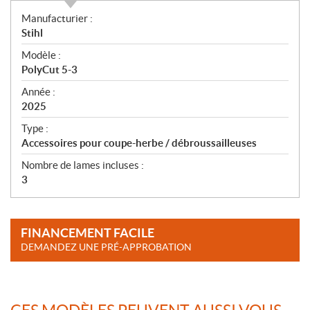
S
Manufacturier :
p
Stihl
é
Modèle :
c
PolyCut 5-3
i
f
Année :
i
2025
c
Type :
a
Accessoires pour coupe-herbe / débroussailleuses
t
Nombre de lames incluses :
i
3
o
n
s
FINANCEMENT FACILE
DEMANDEZ UNE PRÉ-APPROBATION