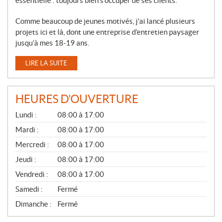
essentielle : toujours bien s’occuper de ses clients.
Comme beaucoup de jeunes motivés, j’ai lancé plusieurs
projets ici et là, dont une entreprise d’entretien paysager
jusqu’à mes 18-19 ans.
LIRE LA SUITE
HEURES D'OUVERTURE
G
Lundi :
08:00 à 17:00
É
N
Mardi :
08:00 à 17:00
É
Mercredi :
08:00 à 17:00
R
A
Jeudi :
08:00 à 17:00
L
Vendredi :
08:00 à 17:00
Samedi :
Fermé
Dimanche :
Fermé