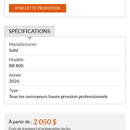
VOIR CETTE PROMOTION
SPÉCIFICATIONS
S
Manufacturier :
p
Stihl
é
Modèle :
c
RB 800
i
f
Année :
i
2026
c
Type :
a
Tous les nettoyeurs haute pression professionnels
t
i
o
n
2 050
$
À partir de :
s
Frais de transport et préparation inclus.