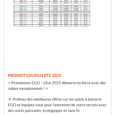
r
o
m
o
t
i
o
n
PROMOTION EGO ETE 2025
⚡ Promotions EGO – L’été 2025 démarre en force avec des
rabais exceptionnels ! ⚡
🌞 Profitez des meilleures offres sur les outils à batterie
EGO et équipez-vous pour l’entretien de votre terrain avec
des outils puissants, écologiques et sans fil.