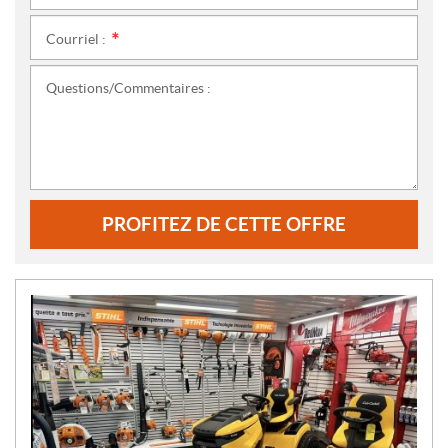
Courriel :
*
Questions/Commentaires :
PROFITEZ DE CETTE OFFRE
N
O
U
V
E
L
L