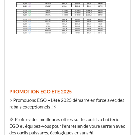
r
o
m
o
t
i
o
n
PROMOTION EGO ETE 2025
⚡ Promotions EGO – L’été 2025 démarre en force avec des
rabais exceptionnels ! ⚡
🌞 Profitez des meilleures offres sur les outils à batterie
EGO et équipez-vous pour l’entretien de votre terrain avec
des outils puissants, écologiques et sans fil.