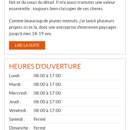
fait et du souci du détail. Il m’a aussi transmis une valeur
essentielle : toujours bien s’occuper de ses clients.
Comme beaucoup de jeunes motivés, j’ai lancé plusieurs
projets ici et là, dont une entreprise d’entretien paysager
jusqu’à mes 18-19 ans.
LIRE LA SUITE
HEURES D'OUVERTURE
G
Lundi :
08:00 à 17:00
É
N
Mardi :
08:00 à 17:00
É
Mercredi :
08:00 à 17:00
R
A
Jeudi :
08:00 à 17:00
L
Vendredi :
08:00 à 17:00
Samedi :
Fermé
Dimanche :
Fermé