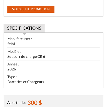
VOIR CETTE PROMOTION
SPÉCIFICATIONS
S
Manufacturier :
p
Stihl
é
Modèle :
c
Support de charge CR 6
i
f
Année :
i
2026
c
Type :
a
Batteries et Chargeurs
t
i
o
n
300
$
À partir de :
s