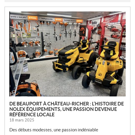
N
O
U
V
E
L
L
E
S
DE BEAUPORT À CHÂTEAU-RICHER : L’HISTOIRE DE
NOLEX ÉQUIPEMENTS, UNE PASSION DEVENUE
RÉFÉRENCE LOCALE
18 mars 2025
Des débuts modestes, une passion indéniable