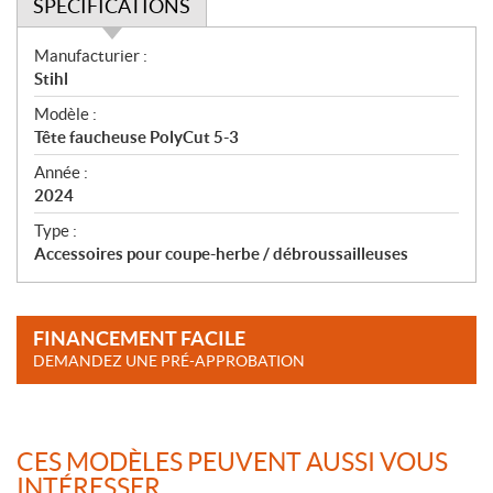
SPÉCIFICATIONS
S
Manufacturier :
p
Stihl
é
Modèle :
c
Tête faucheuse PolyCut 5-3
i
f
Année :
i
2024
c
Type :
a
Accessoires pour coupe-herbe / débroussailleuses
t
i
o
FINANCEMENT FACILE
n
DEMANDEZ UNE PRÉ-APPROBATION
s
CES MODÈLES PEUVENT AUSSI VOUS
INTÉRESSER