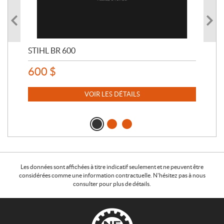
STIHL BR 600
STI
600
$
80
VOIR LES DÉTAILS
Les données sont affichées à titre indicatif seulement et ne peuvent être
considérées comme une information contractuelle. N'hésitez pas à nous
consulter pour plus de détails.
C
N
o
o