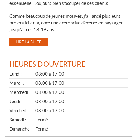
essentielle : toujours bien s’occuper de ses clients.
Comme beaucoup de jeunes motivés, j’ai lancé plusieurs
projets ici et là, dont une entreprise d’entretien paysager
jusqu’à mes 18-19 ans.
LIRE LA SUITE
HEURES D'OUVERTURE
G
Lundi :
08:00 à 17:00
É
N
Mardi :
08:00 à 17:00
É
Mercredi :
08:00 à 17:00
R
A
Jeudi :
08:00 à 17:00
L
Vendredi :
08:00 à 17:00
Samedi :
Fermé
Dimanche :
Fermé