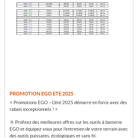
r
o
m
o
t
i
o
n
PROMOTION EGO ETE 2025
⚡ Promotions EGO – L’été 2025 démarre en force avec des
rabais exceptionnels ! ⚡
🌞 Profitez des meilleures offres sur les outils à batterie
EGO et équipez-vous pour l’entretien de votre terrain avec
des outils puissants, écologiques et sans fil.