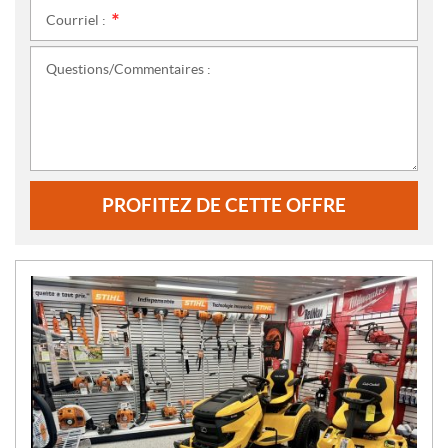
Courriel :
*
Questions/Commentaires :
PROFITEZ DE CETTE OFFRE
N
O
U
V
E
L
L
E