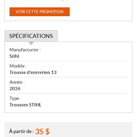
VOIR CETTE PROMOTION
SPÉCIFICATIONS
S
Manufacturier :
p
Stihl
é
Modèle :
c
Trousse d'entretien 13
i
f
Année :
i
2026
c
Type :
a
Trousses STIHL
t
i
o
n
35
$
À partir de :
s