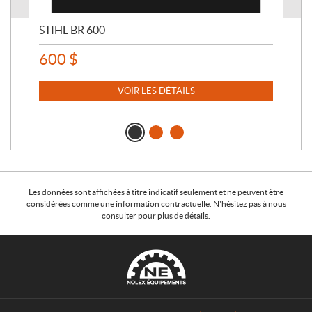
STIHL BR 600
STI
600
$
80
VOIR LES DÉTAILS
Les données sont affichées à titre indicatif seulement et ne peuvent être
considérées comme une information contractuelle. N'hésitez pas à nous
consulter pour plus de détails.
C
N
o
o
n
l
t
e