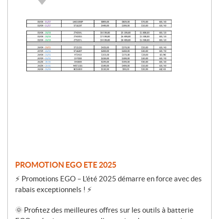
P
r
o
m
o
t
i
o
n
PROMOTION EGO ETE 2025
⚡ Promotions EGO – L’été 2025 démarre en force avec des
rabais exceptionnels ! ⚡
🌞 Profitez des meilleures offres sur les outils à batterie