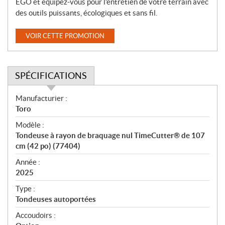
EGO et équipez-vous pour l’entretien de votre terrain avec
des outils puissants, écologiques et sans fil.
VOIR CETTE PROMOTION
SPÉCIFICATIONS
S
Manufacturier :
p
Toro
é
Modèle :
c
Tondeuse à rayon de braquage nul TimeCutter® de 107
i
cm (42 po) (77404)
f
i
Année :
2025
c
a
Type :
t
Tondeuses autoportées
i
Accoudoirs :
o