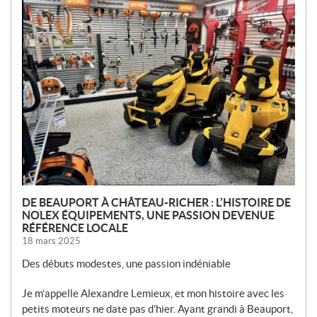
O
U
V
E
L
L
E
S
DE BEAUPORT À CHÂTEAU-RICHER : L’HISTOIRE DE
NOLEX ÉQUIPEMENTS, UNE PASSION DEVENUE
RÉFÉRENCE LOCALE
18 mars 2025
Des débuts modestes, une passion indéniable
Je m’appelle Alexandre Lemieux, et mon histoire avec les
petits moteurs ne date pas d’hier. Ayant grandi à Beauport,