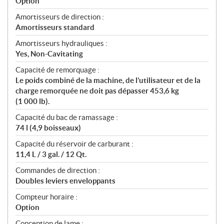
Option
n
s
Amortisseurs de direction :
Amortisseurs standard
Amortisseurs hydrauliques :
Yes, Non-Cavitating
Capacité de remorquage :
Le poids combiné de la machine, de l’utilisateur et de la
charge remorquée ne doit pas dépasser 453,6 kg
(1 000 lb).
Capacité du bac de ramassage :
74 l (4,9 boisseaux)
Capacité du réservoir de carburant :
11,4 L / 3 gal. / 12 Qt.
Commandes de direction :
Doubles leviers enveloppants
Compteur horaire :
Option
Conception de lame :