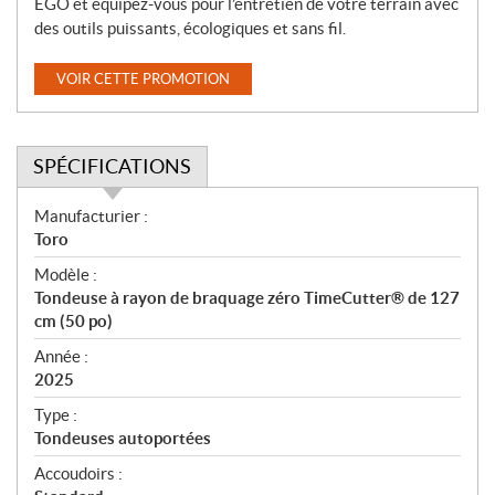
EGO et équipez-vous pour l’entretien de votre terrain avec
des outils puissants, écologiques et sans fil.
VOIR CETTE PROMOTION
SPÉCIFICATIONS
S
Manufacturier :
p
Toro
é
Modèle :
c
Tondeuse à rayon de braquage zéro TimeCutter® de 127
i
cm (50 po)
f
i
Année :
2025
c
a
Type :
t
Tondeuses autoportées
i
Accoudoirs :
o