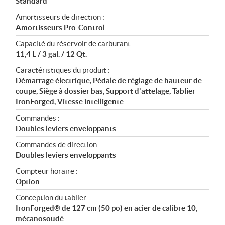
Standard
n
s
Amortisseurs de direction :
Amortisseurs Pro-Control
Capacité du réservoir de carburant :
11,4 L / 3 gal. / 12 Qt.
Caractéristiques du produit :
Démarrage électrique, Pédale de réglage de hauteur de
coupe, Siège à dossier bas, Support d'attelage, Tablier
IronForged, Vitesse intelligente
Commandes :
Doubles leviers enveloppants
Commandes de direction :
Doubles leviers enveloppants
Compteur horaire :
Option
Conception du tablier :
IronForged® de 127 cm (50 po) en acier de calibre 10,
mécanosoudé