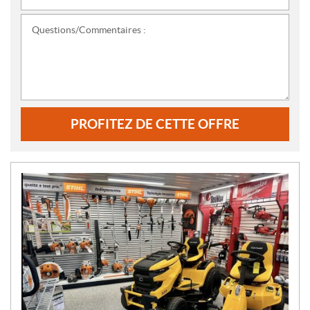
Questions/Commentaires :
PROFITEZ DE CETTE OFFRE
N
O
U
V
E
L
L
E
S