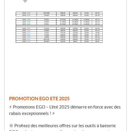
P
r
o
m
o
t
i
o
n
PROMOTION EGO ETE 2025
⚡ Promotions EGO – L’été 2025 démarre en force avec des
rabais exceptionnels ! ⚡
🌞 Profitez des meilleures offres sur les outils à batterie