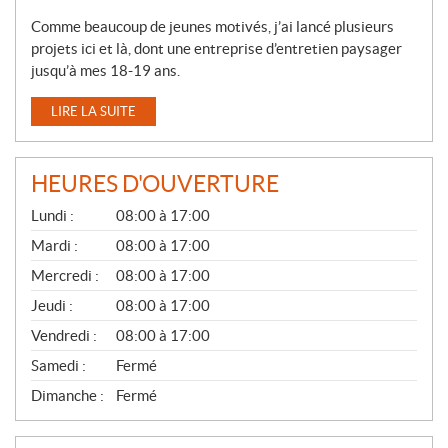
Comme beaucoup de jeunes motivés, j’ai lancé plusieurs
projets ici et là, dont une entreprise d’entretien paysager
jusqu’à mes 18-19 ans.
LIRE LA SUITE
HEURES D'OUVERTURE
G
Lundi :
08:00 à 17:00
É
N
Mardi :
08:00 à 17:00
É
Mercredi :
08:00 à 17:00
R
A
Jeudi :
08:00 à 17:00
L
Vendredi :
08:00 à 17:00
Samedi :
Fermé
Dimanche :
Fermé